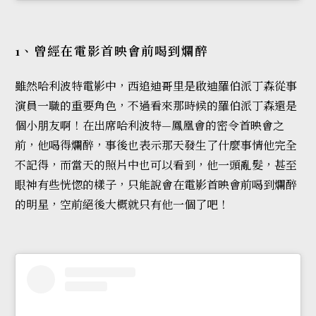
1、曾經在電影首映會前喝到爛醉
雖然哈利波特電影中，西追迪哥里是啟迪羅伯派丁森從事
演員一職的重要角色，不過看來那時候的羅伯派丁森還是
個小朋友啊！在出席哈利波特—鳳凰會的密令首映會之
前，他喝得爛醉，事後也表示那天發生了什麼事情他完全
不記得，而當天的照片中也可以看到，他一頭亂髮，甚至
眼神有些恍惚的樣子，只能說會在電影首映會前喝到爛醉
的明星，空前絕後大概就只有他一個了吧！