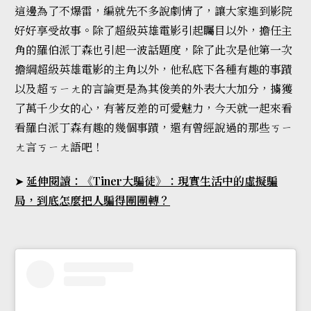
這邊為了不爆雷，編就先不多說劇情了，讓大家進到影院
好好享受故事。除了超級英雄電影引起矚目以外，擔任主
角的羅伯派丁森也引起一波話題度，除了此次是他第一次
擔綱超級英雄電影的主角以外，他私底下各種有趣的事蹟
以及超ㄎㄧㄤ的言論更是為其俊美的外表大大加分，擄獲
了萬千少女的心，有著反差的可愛魅力，今天就一起來看
看羅白派丁森有趣的幾個事蹟，還有曾經說過的那些ㄎㄧ
ㄤ言ㄎㄧㄤ語吧！
➤
延伸閱讀：《Tiner大騙徒》：現實生活中的虛擬騙
局，到底怎麼把人騙得團團轉？