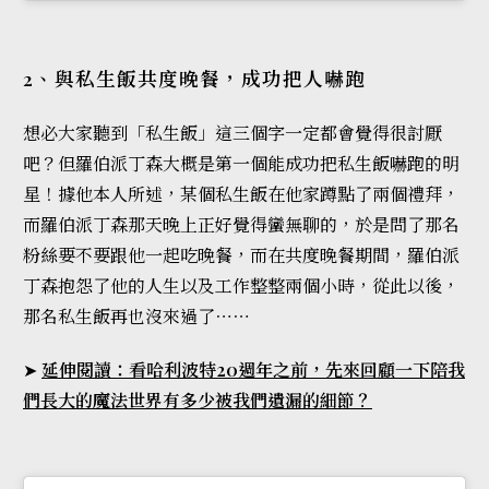
2、與私生飯共度晚餐，成功把人嚇跑
想必大家聽到「私生飯」這三個字一定都會覺得很討厭
吧？但羅伯派丁森大概是第一個能成功把私生飯嚇跑的明
星！據他本人所述，某個私生飯在他家蹲點了兩個禮拜，
而羅伯派丁森那天晚上正好覺得蠻無聊的，於是問了那名
粉絲要不要跟他一起吃晚餐，而在共度晚餐期間，羅伯派
丁森抱怨了他的人生以及工作整整兩個小時，從此以後，
那名私生飯再也沒來過了⋯⋯
➤
延伸閱讀：看哈利波特20週年之前，先來回顧一下陪我
們長大的魔法世界有多少被我們遺漏的細節？