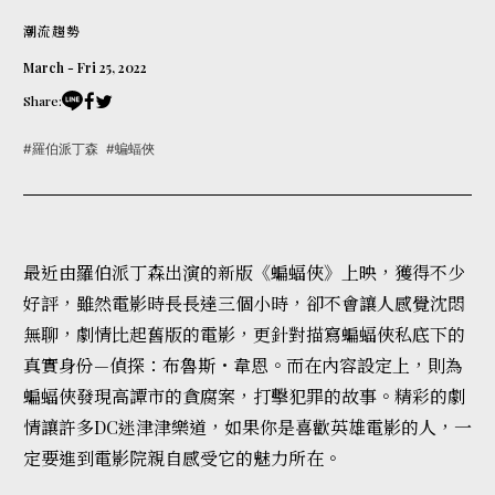
潮流趨勢
March - Fri 25, 2022
Share:
#羅伯派丁森
#蝙蝠俠
最近由羅伯派丁森出演的新版《蝙蝠俠》上映，獲得不少
好評，雖然電影時長長達三個小時，卻不會讓人感覺沈悶
無聊，劇情比起舊版的電影，更針對描寫蝙蝠俠私底下的
真實身份—偵探：布魯斯・韋恩。而在內容設定上，則為
蝙蝠俠發現高譚市的貪腐案，打擊犯罪的故事。精彩的劇
情讓許多DC迷津津樂道，如果你是喜歡英雄電影的人，一
定要進到電影院親自感受它的魅力所在。