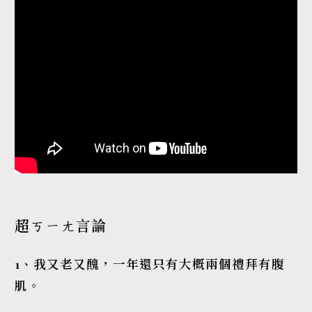
超ㄎㄧㄤ言論
1、我又老又醜，一年還只有大概兩個禮拜有腹
肌。