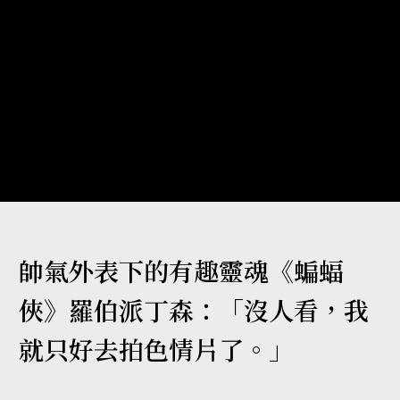
帥氣外表下的有趣靈魂《蝙蝠
俠》羅伯派丁森：「沒人看，我
就只好去拍色情片了。」