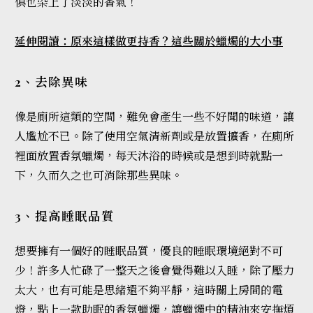
俱也染上了淡淡的香氣！
延伸閱讀：原來這樣做更持香？這些關於蠟燭的大小事
2、去除異味
像是廁所這類的空間，難免會產生一些不好聞的味道，讓
人尷尬不已。除了使用空氣清新劑或是放置擴香，在廁所
裡
面放置香氛蠟燭，每天沐浴的時候或是想到時就點一
下，久而久之也可消除那些異味。
3、提高睡眠品質
想要擁有一個好的睡眠品質，優良的睡眠環境絕對不可
少！許多人忙碌了一整天之後會覺得難以入睡，除了壓力
太大，也有可能是思緒還不夠平靜，這時關上房間的電
燈，點上一款助眠的香氛蠟燭，讓蠟燭中的精油來安撫煩