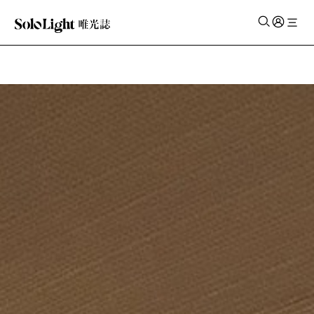
Notice
: Trying to get property of non-object in
/srv/www/sololight/web/app/themes/sololight/single.php
on
line
14
✕