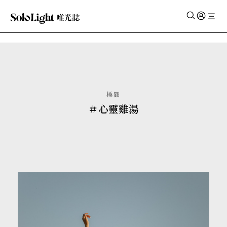
✕
標籤
＃心靈雞湯